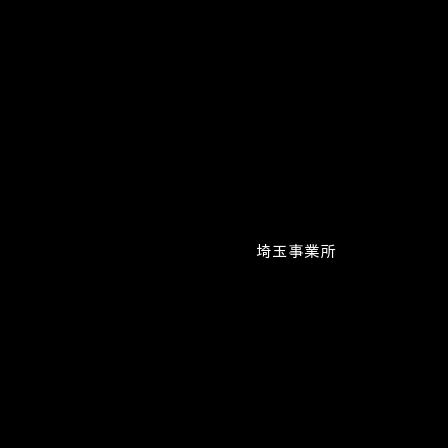
株式会社シェアウィズ
株式会社LAVIEW
株式会社KUREYON
コーラルサービス株式会社
​株式会社ウチダ
埼玉事業所