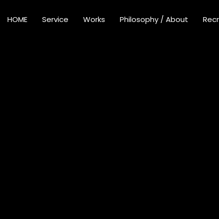
HOME
Service
Works
Philosophy / About
Recr
株式会社エニシ
〒150-0001